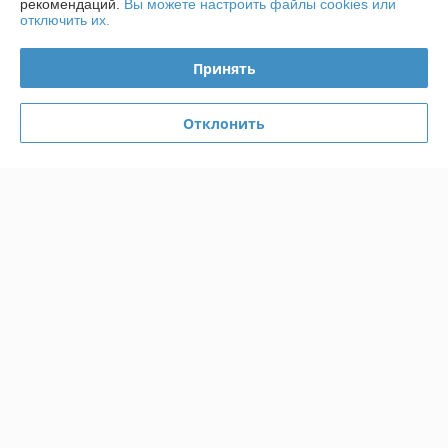
рекомендаций.
Вы можете настроить файлы cookies или
Менее 5 отзывов за последний год
отключить их.
Работает с 09.07.2024
Принять
г. Минск
ул. Малый Тростенец, 74А, оф 206, Минск, Беларусь
Отклонить
Контакты
Сегодня работает с 09:00 до 18:00
Показать весь график работы
Отзывы о магазине
10 отзывов за всё время
Покупатель
27.04.2026
Отлично
Отличный пылесос 30 литров, 1400 Вт — всю пыль и мусор 
засасывает на ура. Шланг удобный, колёса надёжные. Цена-
качество радует. Рекомендую!