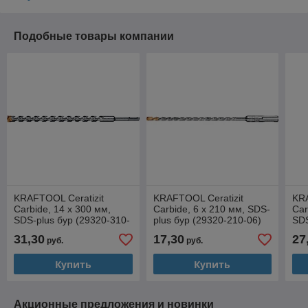
Подобные товары компании
KRAFTOOL Ceratizit
KRAFTOOL Ceratizit
KRA
Carbide, 14 х 300 мм,
Carbide, 6 х 210 мм, SDS-
Car
SDS-plus бур (29320-310-
plus бур (29320-210-06)
SDS
14)
16)
31,30
17,30
27
руб.
руб.
Купить
Купить
Акционные предложения и новинки