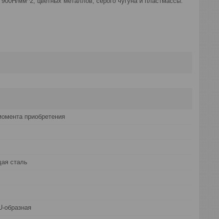
 900Н/мм^2, цветных металлов, серого чугуна и пластмассы.
момента приобретения
ая сталь
U-образная