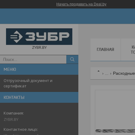
Начать продавать на Deal.by
К
ZYBR.BY
ГЛАВНАЯ
Т
...
Расходные
Отгрузочный документ и
сертификат
КОНТАКТЫ
ZYBR.BY