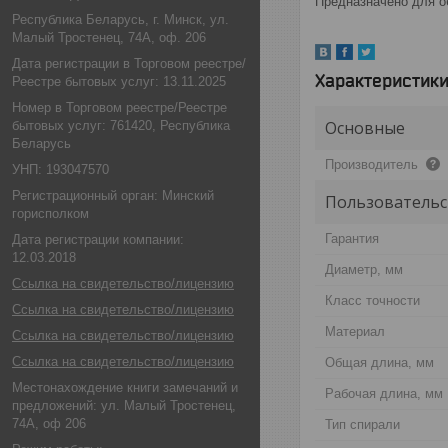
Предназначено для о
Республика Беларусь, г. Минск, ул.
Малый Тростенец, 74А, оф. 206
Дата регистрации в Торговом реестре/
Характеристик
Реестре бытовых услуг: 13.11.2025
Номер в Торговом реестре/Реестре
Основные
бытовых услуг: 761420, Республика
Беларусь
Производитель
УНП: 193047570
Регистрационный орган: Минский
Пользовательс
горисполком
Гарантия
Дата регистрации компании:
12.03.2018
Диаметр, мм
Ссылка на свидетельство/лицензию
Класс точности
Ссылка на свидетельство/лицензию
Материал
Ссылка на свидетельство/лицензию
Ссылка на свидетельство/лицензию
Общая длина, мм
Местонахождение книги замечаний и
Рабочая длина, мм
предложений: ул. Малый Тростенец,
74А, оф 206
Тип спирали