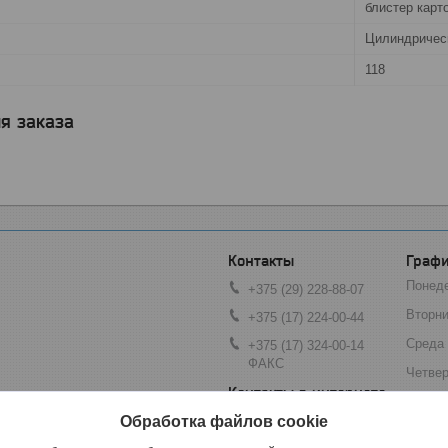
блистер карт
Цилиндричес
118
я заказа
Графи
Понед
+375 (29) 228-88-07
Вторни
+375 (17) 224-00-44
Среда
+375 (17) 324-00-14
ФАКС
Четвер
Пятни
ец, 74А, оф 206, Минск, Беларусь
Обработка файлов cookie
by.zybr@mail.ru
Суббо