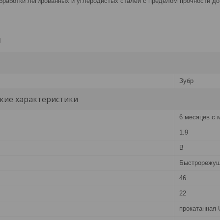
бработки легированных и углеродистых сталей с пределом прочности до
и
Зубр
кие характеристики
6 месяцев с 
1.9
В
Быстрорежущ
46
22
прокатанная 