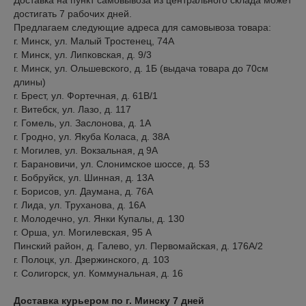
Доставка на пункт самовывоза из центрального склада может 
достигать 7 рабочих дней.

Предлагаем следующие адреса для самовывоза товара:

г. Минск, ул. Малый Тростенец, 74А

г. Минск, ул. Липковская, д. 9/3

г. Минск, ул. Ольшевского, д. 1Б (выдача товара до 70см 
длины)

г. Брест, ул. Фортечная, д. 61В/1

г. Витебск, ул. Лазо, д. 117

г. Гомель, ул. Заслонова, д. 1А

г. Гродно, ул. Якуба Коласа, д. 38А

г. Могилев, ул. Вокзальная, д 9А

г. Барановичи, ул. Слонимское шоссе, д. 53

г. Бобруйск, ул. Шинная, д. 13А

г. Борисов, ул. Даумана, д. 76А

г. Лида, ул. Труханова, д. 16А

г. Молодечно, ул. Янки Купалы, д. 130

г. Орша, ул. Могилевская, 95 А

Пинский район, д. Галево, ул. Первомайская, д. 176А/2

г. Полоцк, ул. Дзержинского, д. 103

г. Солигорск, ул. Коммунальная, д. 16
Доставка курьером по г. Минску 7 дней