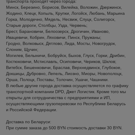
транспорта проходят через города:

Минск, Березино, Борисов, Вилейка, Воложин, Дзержинск, 
Жодино, Клецк, Копыль, Крупки, Логойск, Любань, Марьина 
Горка, Молодечно, Мядель, Несвиж, Слуцк, Солигорск, 
Старые дороги, Столбцы, Узда, Червень;

Брест, Барановичи, Белоозерск, Дрогичин, Иваново, 
Ивацевичи, Кобрин, Ляховичи, Пинск, Пружаны;

Гродно, Волковыск, Дятлово, Лида, Мосты, Новогрудок, 
Слоним, Щучин;

Могилев, Белыничи, Бобруйск, Быхов, Глуск, Горки, Дрибин, 
Костюковичи, Мстиславль, Осиповичи, Чериков, Шклов;

Витебск, Бешенковичи, Браслав, Верхнедвинск, Глубокое, 
Докшицы, Дубровно, Лепель, Лиозно, Миоры, Новополоцк, 
Орша, Полоцк, Поставы, Толочин, Ушачи, Чашники.

В любые другие города доставка осуществляется по графику 
транспортной компании DPD, Джет Логистик. Кроме того мы 
открыты для сотрудничества с предприятиями и ИП, 
осуществляющими грузоперевозки по Республике Беларусь 
и Российской Федерации.

Доставка по Беларуси:

При сумме заказа до 500 BYN стоимость доставки 30 BYN.
