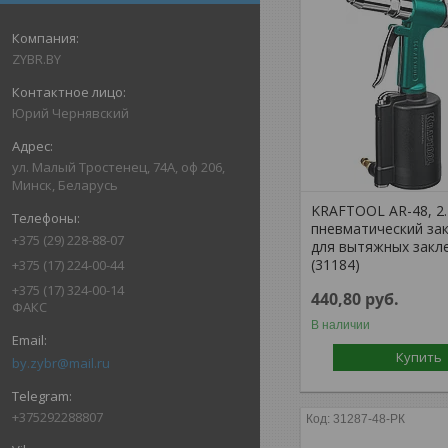
ZYBR.BY
Юрий Чернявский
ул. Малый Тростенец, 74А, оф 206,
Минск, Беларусь
KRAFTOOL AR-48, 2.4
пневматический за
+375 (29) 228-88-07
для вытяжных закл
(31184)
+375 (17) 224-00-44
+375 (17) 324-00-14
440,80
руб.
ФАКС
В наличии
Купить
by.zybr@mail.ru
+375292288807
31287-48-РК