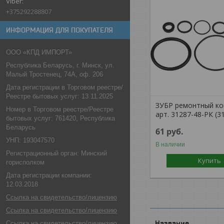
+375292288807
ИНФОРМАЦИЯ ДЛЯ ПОКУПАТЕЛЯ
ООО «КПД ИМПОРТ»
Республика Беларусь, г. Минск, ул.
Малый Тростенец, 74А, оф. 206
Дата регистрации в Торговом реестре/
Реестре бытовых услуг: 13.11.2025
ЗУБР ремонтный ко
Номер в Торговом реестре/Реестре
арт. 31287-48-РК (3
бытовых услуг: 761420, Республика
Беларусь
61
руб.
УНП: 193047570
В наличии
Регистрационный орган: Минский
Купить
горисполком
Дата регистрации компании:
12.03.2018
Ссылка на свидетельство/лицензию
Ссылка на свидетельство/лицензию
Ссылка на свидетельство/лицензию