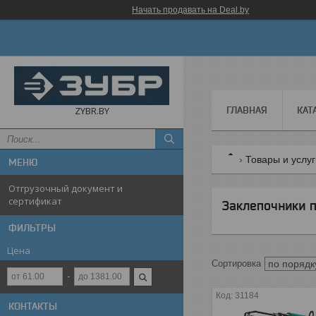
Начать продавать на Deal.by
ГЛАВНАЯ
КАТ
ZYBR.BY
Товары и услу
Отгрузочный документ и
сертификат
Заклепочники 
ФИЛЬТРЫ
Цена
31184
КОНТАКТЫ