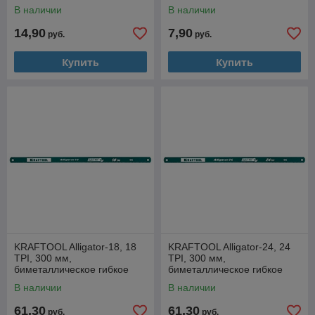
24-10)
S10)
В наличии
В наличии
14,90
7,90
руб.
руб.
Купить
Купить
KRAFTOOL Alligator-18, 18
KRAFTOOL Alligator-24, 24
TPI, 300 мм,
TPI, 300 мм,
биметаллическое гибкое
биметаллическое гибкое
полотно по металлу (15942-
полотно по металлу (15942-
В наличии
В наличии
18-S10)
24-S10)
61,30
61,30
руб.
руб.