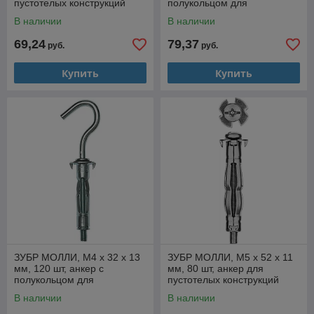
пустотелых конструкций
полукольцом для
(302472-05-037)
пустотелых конструкций
В наличии
В наличии
(302512-05-052)
69,24
79,37
руб.
руб.
Купить
Купить
ЗУБР МОЛЛИ, М4 х 32 х 13
ЗУБР МОЛЛИ, М5 х 52 х 11
мм, 120 шт, анкер с
мм, 80 шт, анкер для
полукольцом для
пустотелых конструкций
пустотелых конструкций (4-
(302472-05-052)
В наличии
В наличии
302512-04-032)