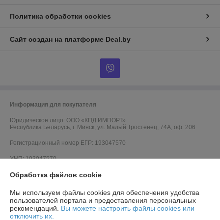
Политика обработки cookies
Сайт создан на платформе Deal.by
Информация для покупателя
Юридическое лицо:
ООО «КПД ИМПОРТ»
Республика Беларусь, г. Минск, ул. Малый Тростенец, 74А, оф. 206
Регистрационный номер ЕГР: 193047570
УНП: 193047570
Регистрационный орган: Минский горисполком
Обработка файлов cookie
Дата регистрации компании: 12.03.2018
Мы используем файлы cookies для обеспечения удобства
пользователей портала и предоставления персональных
Ссылка на свидетельство/лицензию
рекомендаций.
Вы можете настроить файлы cookies или
отключить их.