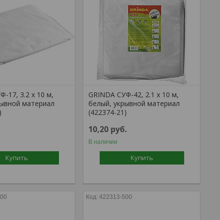
-17, 3.2 x 10 м,
GRINDA СУФ-42, 2.1 x 10 м,
рывной материал
белый, укрывной материал
)
(422374-21)
10,20
руб.
В наличии
Купить
Купить
300
422313-500