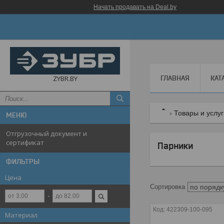
Начать продавать на Deal.by
ГЛАВНАЯ
КАТ
ZYBR.BY
Товары и услу
Отгрузочный документ и
сертификат
Парники
ФИЛЬТРЫ
Цена
422309-100-095
Материал