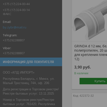
+375 (17) 224-00-44
+375 (17) 324-00-14
ФАКС
by.zybr@mail.ru
+375292288807
GRINDA d 12 мм, бе
полипропилен, 20 ш
+375292288807
для крепления плен
12)
ИНФОРМАЦИЯ ДЛЯ ПОКУПАТЕЛЯ
3,90
руб.
ООО «КПД ИМПОРТ»
В наличии
Республика Беларусь, г. Минск, ул.
Купить
Малый Тростенец, 74А, оф. 206
Дата регистрации в Торговом реестре/
Реестре бытовых услуг: 13.11.2025
422372-32
Номер в Торговом реестре/Реестре
бытовых услуг: 761420, Республика