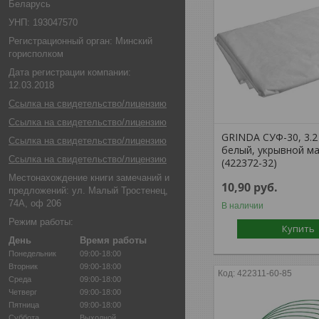
Беларусь
УНП: 193047570
Регистрационный орган: Минский
горисполком
Дата регистрации компании:
12.03.2018
Ссылка на свидетельство/лицензию
Ссылка на свидетельство/лицензию
GRINDA СУФ-30, 3.2 
Ссылка на свидетельство/лицензию
белый, укрывной м
Ссылка на свидетельство/лицензию
(422372-32)
Местонахождение книги замечаний и
10,90
руб.
предложений: ул. Малый Тростенец,
74А, оф 206
В наличии
Режим работы:
Купить
День
Время работы
Понедельник
09:00-18:00
Вторник
09:00-18:00
422311-60-85
Среда
09:00-18:00
Четверг
09:00-18:00
Пятница
09:00-18:00
Суббота
Выходной