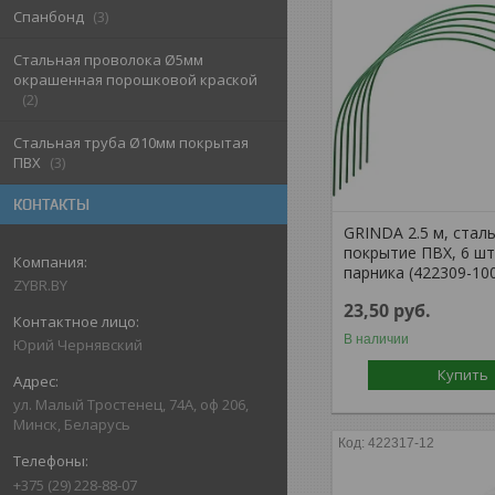
Спанбонд
3
Стальная проволока Ø5мм
окрашенная порошковой краской
2
Стальная труба Ø10мм покрытая
ПВХ
3
КОНТАКТЫ
GRINDA 2.5 м, стал
покрытие ПВХ, 6 шт
парника (422309-10
ZYBR.BY
23,50
руб.
В наличии
Юрий Чернявский
Купить
ул. Малый Тростенец, 74А, оф 206,
Минск, Беларусь
422317-12
+375 (29) 228-88-07