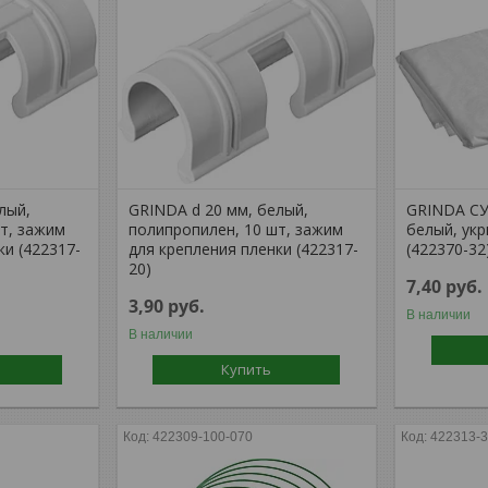
лый,
GRINDA d 20 мм, белый,
GRINDA СУФ
т, зажим
полипропилен, 10 шт, зажим
белый, ук
ки (422317-
для крепления пленки (422317-
(422370-32
20)
7,40
руб.
3,90
руб.
В наличии
В наличии
Купить
422309-100-070
422313-