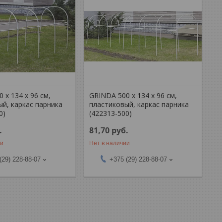
 х 134 х 96 см,
GRINDA 500 х 134 х 96 см,
й, каркас парника
пластиковый, каркас парника
0)
(422313-500)
.
81,70
руб.
ии
Нет в наличии
(29) 228-88-07
+375 (29) 228-88-07