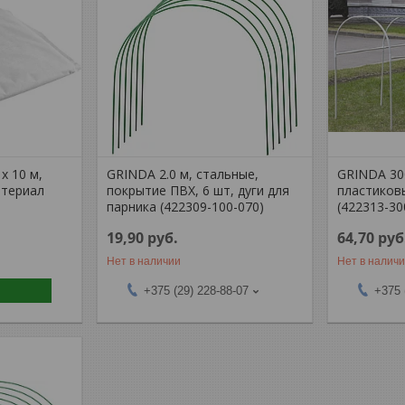
x 10 м,
GRINDA 2.0 м, стальные,
GRINDA 300
атериал
покрытие ПВХ, 6 шт, дуги для
пластиковы
парника (422309-100-070)
(422313-30
19,90
руб.
64,70
руб
Нет в наличии
Нет в налич
+375 (29) 228-88-07
+375 