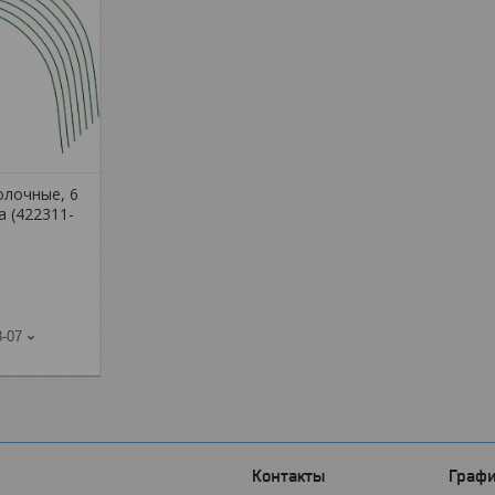
олочные, 6
а (422311-
8-07
Графи