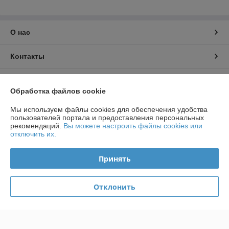
О нас
Контакты
Доставка и оплата
Обработка файлов cookie
График работы
Мы используем файлы cookies для обеспечения удобства
пользователей портала и предоставления персональных
рекомендаций.
Вы можете настроить файлы cookies или
Полная версия сайта
отключить их.
Политика обработки cookies
Принять
Сайт создан на платформе Deal.by
Отклонить