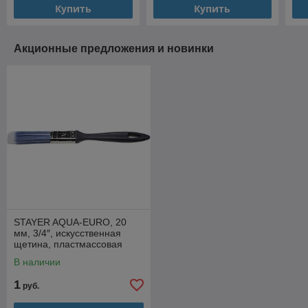
Купить
Купить
Акционные предложения и новинки
STAYER AQUA-EURO, 20
мм, 3/4″, искусственная
щетина, пластмассовая
ручка, все виды ЛКМ,
В наличии
плоская кисть
1
руб.