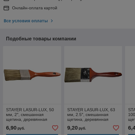
Онлайн-оплата картой
Все условия оплаты
Подобные товары компании
STAYER LASUR-LUX, 50
STAYER LASUR-LUX, 63
ST
мм, 2″, смешанная
мм, 2.5″, смешанная
100
щетина, деревянная
щетина, деревянная
щет
ручка, для высокотекучих
ручка, для высокотекучих
руч
6,90
9,20
6,
руб.
руб.
ЛКМ, плоская кисть
ЛКМ, плоская кисть
ЛКМ