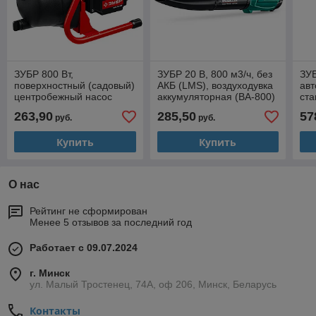
ЗУБР 800 Вт,
ЗУБР 20 В, 800 м3/ч, без
ЗУБ
поверхностный (садовый)
АКБ (LMS), воздуходувка
авт
центробежный насос
аккумуляторная (ВА-800)
ста
(НПЦ-М1-800)
263,90
285,50
57
руб.
руб.
Купить
Купить
О нас
Рейтинг не сформирован
Менее 5 отзывов за последний год
Работает с 09.07.2024
г. Минск
ул. Малый Тростенец, 74А, оф 206, Минск, Беларусь
Контакты