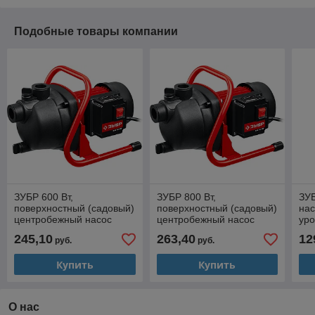
Подобные товары компании
ЗУБР 600 Вт,
ЗУБР 800 Вт,
ЗУБ
поверхностный (садовый)
поверхностный (садовый)
на
центробежный насос
центробежный насос
уро
(НПЦ-М1-600)
(НПЦ-М1-800)
М1
245,10
263,40
12
руб.
руб.
Купить
Купить
О нас