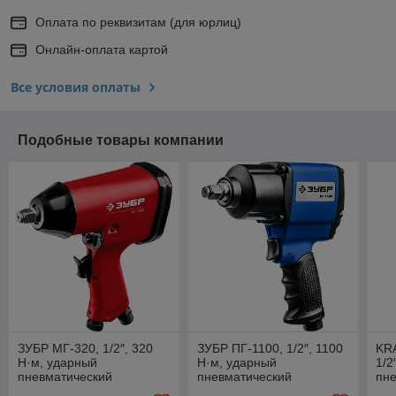
Оплата по реквизитам (для юрлиц)
Онлайн-оплата картой
Все условия оплаты
Подобные товары компании
ЗУБР МГ-320, 1/2″, 320
ЗУБР ПГ-1100, 1/2″, 1100
KR
Н·м, ударный
Н·м, ударный
1/2
пневматический
пневматический
пн
гайковерт (64285)
гайковерт, Профессионал
гай