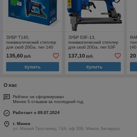
ЗУБР Т140,
ЗУБР 53F-13,
RAP
пневматический степлер
пневматический степлер
тон
для скоб 20Ga, тип 140
для скоб 20Ga, тип 53F
(40
(6-14 мм), Профессионал
(6-13 мм), Профессионал
135,60
137,10
20
руб.
руб.
(31945)
(31934)
Купить
Купить
О нас
Рейтинг не сформирован
Менее 5 отзывов за последний год
Работает с 09.07.2024
г. Минск
ул. Малый Тростенец, 74А, оф 206, Минск, Беларусь