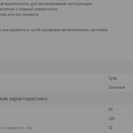
й выключатель для беспроблемной эксплуатации,
епления к опорной поверхности,
пор для инструмента.
о инструмента и сухой шлифовки металлических заготовок
и
Зубр
Заточной
кие характеристики
60
125
о отвверстия, мм
32