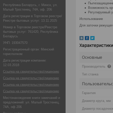
Пылезащищенны
Республика Беларусь, г. Минск, ул.
Возможность кр
Малый Тростенец, 74А, оф. 206
Регулируемый у
Дата регистрации в Торговом реестре/
Использование
Реестре бытовых услуг: 13.11.2025
Для заточки режущег
Номер в Торговом реестре/Реестре
бытовых услуг: 761420, Республика
Беларусь
УНП: 193047570
Характеристик
Регистрационный орган: Минский
горисполком
Основные
Дата регистрации компании:
12.03.2018
Производитель
Ссылка на свидетельство/лицензию
Тип станка
Ссылка на свидетельство/лицензию
Пользовательс
Ссылка на свидетельство/лицензию
Ссылка на свидетельство/лицензию
Гарантия
Местонахождение книги замечаний и
Диаметр круга, мм
предложений: ул. Малый Тростенец,
74А, оф 206
Диаметр посадочног