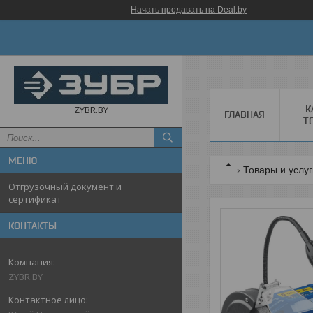
Начать продавать на Deal.by
К
ZYBR.BY
ГЛАВНАЯ
Т
Товары и услу
Отгрузочный документ и
сертификат
КОНТАКТЫ
ZYBR.BY