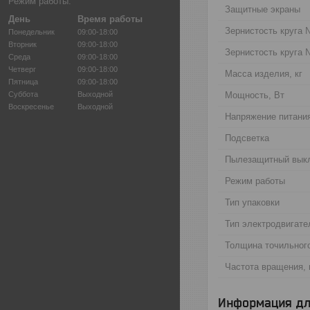
Режим работы:
Защитные экраны
День
Время работы
Зернистость круга
Понедельник
09:00-18:00
Вторник
09:00-18:00
Зернистость круга
Среда
09:00-18:00
Четверг
09:00-18:00
Масса изделия, кг
Пятница
09:00-18:00
Суббота
Выходной
Мощность, Вт
Воскресенье
Выходной
Напряжение питания
Подсветка
Пылезащитный вык
Режим работы
Тип упаковки
Тип электродвигате
Толщина точильного
Частота вращения, 
Информация дл