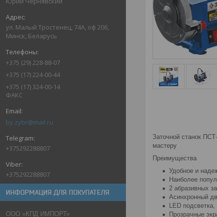
Юрий Чернявский
ул. Малый Тростенец, 74А, оф 206,
Минск, Беларусь
+375 (29) 228-88-07
+375 (17) 224-00-44
+375 (17) 324-00-14
ФАКС
by.zybr@mail.ru
Заточной станок ПСТ-
мастеру
+375292288807
Преимущества
Удобное и наде
+375292288807
Наиболее попул
2 абразивных за
ИНФОРМАЦИЯ ДЛЯ ПОКУПАТЕЛЯ
Асинхронный дв
LED подсветка,
ООО «КПД ИМПОРТ»
Прозрачные экр