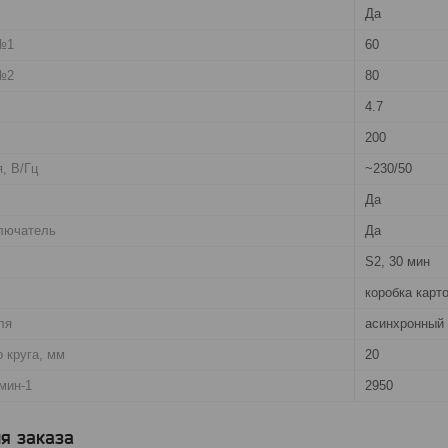
Да
 №1
60
 №2
80
4.7
200
, В/Гц
~230/50
Да
лючатель
Да
S2, 30 мин
коробка карт
ля
асинхронный
 круга, мм
20
мин-1
2950
я заказа