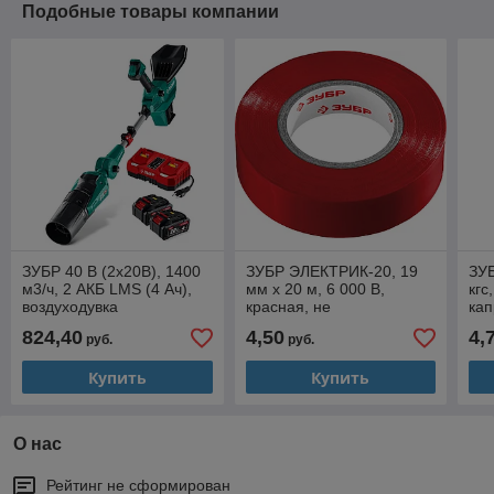
Подобные товары компании
ЗУБР 40 В (2x20В), 1400
ЗУБР ЭЛЕКТРИК-20, 19
ЗУБ
м3/ч, 2 АКБ LMS (4 Ач),
мм х 20 м, 6 000 В,
кгс
воздуходувка
красная, не
кап
аккумуляторная
поддерживает горение,
(50
824,40
4,50
4,
руб.
руб.
(ВА-1400-42)
изолента ПВХ,
Профессионал (1234-3)
Купить
Купить
О нас
Рейтинг не сформирован