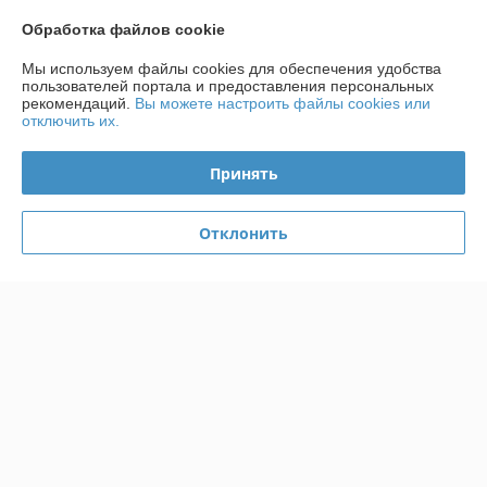
График работы
Обработка файлов cookie
Полная версия сайта
Мы используем файлы cookies для обеспечения удобства
пользователей портала и предоставления персональных
рекомендаций.
Вы можете настроить файлы cookies или
Политика обработки cookies
отключить их.
Сайт создан на платформе Deal.by
Принять
Отклонить
Информация для покупателя
Юридическое лицо:
ООО «КПД ИМПОРТ»
Республика Беларусь, г. Минск, ул. Малый Тростенец, 74А, оф. 206
Регистрационный номер ЕГР: 193047570
УНП: 193047570
Регистрационный орган: Минский горисполком