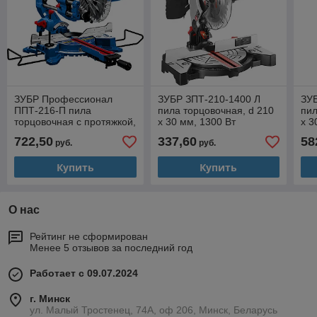
ЗУБР Профессионал
ЗУБР ЗПТ-210-1400 Л
ЗУ
ППТ-216-П пила
пила торцовочная, d 210
пил
торцовочная с протяжкой,
х 30 мм, 1300 Вт
х 3
d 216 х 30 мм, 1800 Вт
722,50
337,60
58
руб.
руб.
Купить
Купить
О нас
Рейтинг не сформирован
Менее 5 отзывов за последний год
Работает с 09.07.2024
г. Минск
ул. Малый Тростенец, 74А, оф 206, Минск, Беларусь