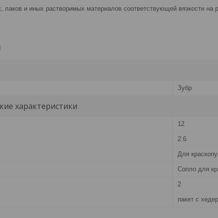
к, лаков и иных растворимых материалов соответствующей вязкости на 
и
Зубр
кие характеристики
12
2.6
Для краскопу
Сопло для кр
2
пакет с хеде