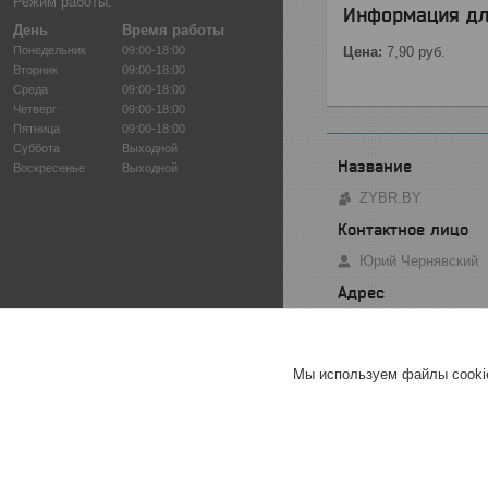
Режим работы:
Информация дл
День
Время работы
Понедельник
09:00-18:00
Цена:
7,90
руб.
Вторник
09:00-18:00
Среда
09:00-18:00
Четверг
09:00-18:00
Пятница
09:00-18:00
Суббота
Выходной
Воскресенье
Выходной
ZYBR.BY
Юрий Чернявский
ул. Малый Тростен
Мы используем файлы cookie