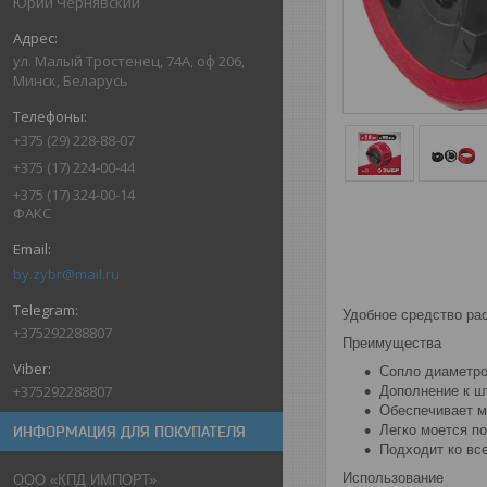
Юрий Чернявский
ул. Малый Тростенец, 74А, оф 206,
Минск, Беларусь
+375 (29) 228-88-07
+375 (17) 224-00-44
+375 (17) 324-00-14
ФАКС
by.zybr@mail.ru
Удобное средство ра
+375292288807
Преимущества
Сопло диаметро
+375292288807
Дополнение к ш
Обеспечивает м
Легко моется п
ИНФОРМАЦИЯ ДЛЯ ПОКУПАТЕЛЯ
Подходит ко вс
Использование
ООО «КПД ИМПОРТ»