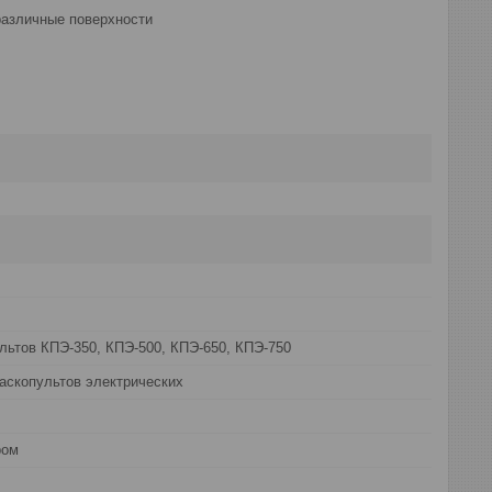
различные поверхности
льтов КПЭ-350, КПЭ-500, КПЭ-650, КПЭ-750
аскопультов электрических
ром