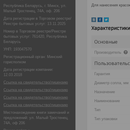
Для нанесения красо
Республика Беларусь, г. Минск, ул.
Малый Тростенец, 74А, оф. 206
Дата регистрации в Торговом реестре/
Реестре бытовых услуг: 13.11.2025
Характеристик
Номер в Торговом реестре/Реестре
бытовых услуг: 761420, Республика
Основные
Беларусь
УНП: 193047570
Производитель
Регистрационный орган: Минский
горисполком
Пользовательс
Дата регистрации компании:
Гарантия
12.03.2018
Ссылка на свидетельство/лицензию
Диаметр сопла, мм
Ссылка на свидетельство/лицензию
Назначение
Ссылка на свидетельство/лицензию
Наименование
Ссылка на свидетельство/лицензию
Тип
Местонахождение книги замечаний и
предложений: ул. Малый Тростенец,
Тип упаковки
74А, оф 206