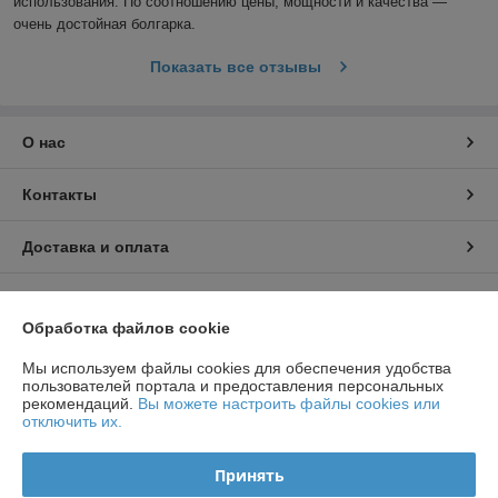
использования. По соотношению цены, мощности и качества — 
очень достойная болгарка.
Показать все отзывы
О нас
Контакты
Доставка и оплата
График работы
Обработка файлов cookie
Полная версия сайта
Мы используем файлы cookies для обеспечения удобства
пользователей портала и предоставления персональных
рекомендаций.
Вы можете настроить файлы cookies или
Политика обработки cookies
отключить их.
Сайт создан на платформе Deal.by
Принять