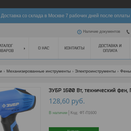
Доставка со склада в Москве 7 рабочих дней после оплаты
Наличие документов
АТАЛОГ
ДОСТАВКА И
О НАС
КОНТАКТЫ
ОВАРОВ
ОПЛАТА
ги
Механизированные инструменты
Электроинструменты
Фены
ЗУБР 1600 Вт, технический фен,
128,60
руб.
В наличии
Код:
ФТ-П1600
Купить