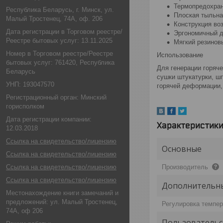
Термопредохран
Республика Беларусь, г. Минск, ул.
Плоская тыльна
Малый Тростенец, 74А, оф. 206
Конструкция во
Дата регистрации в Торговом реестре/
Эргономичный д
Реестре бытовых услуг: 13.11.2025
Мягкий резинов
Номер в Торговом реестре/Реестре
Использование
бытовых услуг: 761420, Республика
Для генерации горяче
Беларусь
сушки штукатурки, шп
УНП: 193047570
горячей деформации, 
Регистрационный орган: Минский
горисполком
Дата регистрации компании:
Характеристик
12.03.2018
Ссылка на свидетельство/лицензию
Основные
Ссылка на свидетельство/лицензию
Ссылка на свидетельство/лицензию
Производитель
Ссылка на свидетельство/лицензию
Дополнительн
Местонахождение книги замечаний и
предложений: ул. Малый Тростенец,
Регулировка темпе
74А, оф 206
Пользовательс