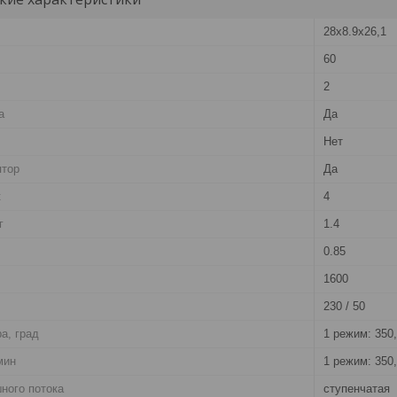
28х8.9х26,1
60
2
а
Да
Нет
ятор
Да
к
4
г
1.4
0.85
1600
230 / 50
а, град
1 режим: 350,
мин
1 режим: 350,
ного потока
ступенчатая