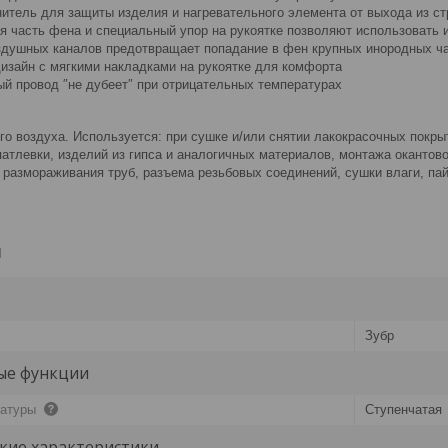
итель для защиты изделия и нагревательного элемента от выхода из стр
я часть фена и специальный упор на рукоятке позволяют использовать 
здушных каналов предотвращает попадание в фен крупных инородных ч
изайн с мягкими накладками на рукоятке для комфорта
ый провод ″не дубеет″ при отрицательных температурах
го воздуха. Используется: при сушке и/или снятии лакокрасочных покры
атлевки, изделий из гипса и аналогичных материалов, монтажа окантовок
размораживания труб, разъема резьбовых соединений, сушки влаги, пайк
и
Зубр
ые функции
ратуры
Ступенчатая
кие характеристики