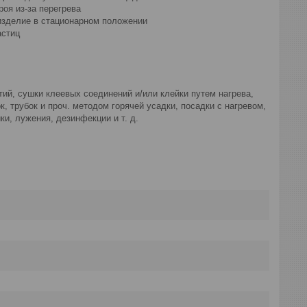
оя из-за перегрева
изделие в стационарном положении
астиц
тий, сушки клеевых соединений и/или клейки путем нагрева,
, трубок и проч. методом горячей усадки, посадки с нагревом,
и, лужения, дезинфекции и т. д.