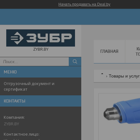
Начать продавать на Deal.by
К
ZYBR.BY
ГЛАВНАЯ
Т
Товары и услу
Отгрузочный документ и
сертификат
КОНТАКТЫ
ZYBR.BY