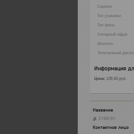
Скребок
Тип упаковки
Тип фена
Холодный обдув
Шпатель
Электронный диспл
Информация дл
Цена:
128,60
руб.
ZYBR.BY