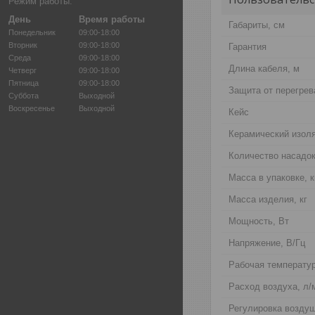
Режим работы:
День
Время работы
Габариты, см
Понедельник
09:00-18:00
Вторник
09:00-18:00
Гарантия
Среда
09:00-18:00
Длина кабеля, м
Четверг
09:00-18:00
Пятница
09:00-18:00
Защита от перегрев
Суббота
Выходной
Воскресенье
Выходной
Кейс
Керамический изол
Количество насадо
Масса в упаковке, к
Масса изделия, кг
Мощность, Вт
Напряжение, В/Гц
Рабочая температур
Расход воздуха, л/
Регулировка воздуш