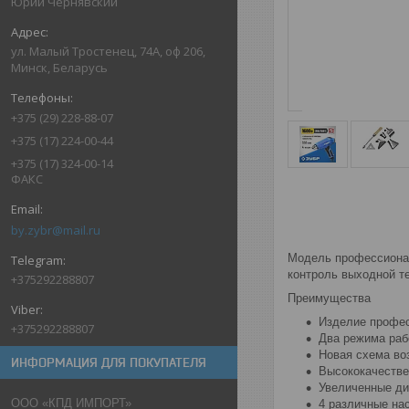
Юрий Чернявский
ул. Малый Тростенец, 74А, оф 206,
Минск, Беларусь
+375 (29) 228-88-07
+375 (17) 224-00-44
+375 (17) 324-00-14
ФАКС
by.zybr@mail.ru
Модель профессионал
контроль выходной т
+375292288807
Преимущества
Изделие профес
+375292288807
Два режима раб
Новая схема во
ИНФОРМАЦИЯ ДЛЯ ПОКУПАТЕЛЯ
Высококачестве
Увеличенные ди
ООО «КПД ИМПОРТ»
4 различные на