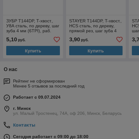
ЗУБР T144DP, T-хвост.,
STAYER T144DP, T-хвост.,
STA
У8А сталь, по дереву, шаг
HCS сталь, по дереву,
HCS
зуба 4 мм (6TPI), раб.
прямой рез, шаг зуба 4
шаг
длина 75 мм, 2 шт,
мм, раб. длина 75 мм, 2
раб
5,10
3,90
3,
руб.
руб.
полотна для
шт, полотна для
пол
Купить
Купить
О нас
Рейтинг не сформирован
Менее 5 отзывов за последний год
Работает с 09.07.2024
г. Минск
ул. Малый Тростенец, 74А, оф 206, Минск, Беларусь
Контакты
Сегодня работает с 09:00 до 18:00