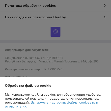
Политика обработки cookies
Сайт создан на платформе Deal.by
Информация для покупателя
Юридическое лицо:
ООО «КПД ИМПОРТ»
Республика Беларусь, г. Минск, ул. Малый Тростенец, 74А, оф. 206
Регистрационный номер ЕГР: 193047570
УНП: 193047570
Обработка файлов cookie
Регистрационный орган: Минский горисполком
Дата регистрации компании: 12.03.2018
Мы используем файлы cookies для обеспечения удобства
пользователей портала и предоставления персональных
Ссылка на свидетельство/лицензию
рекомендаций.
Вы можете настроить файлы cookies или
отключить их.
Ссылка на свидетельство/лицензию