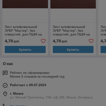
Лист шлифовальный
Лист шлифовальный
Ли
ЗУБР ″Мастер″, без
ЗУБР ″Мастер″, без
ЗУБ
отверстий, для ПШМ на
отверстий, для ПШМ на
отв
зажимах, Р80, 93х230мм,
зажимах, Р100,
заж
4,70
4,70
4,
руб.
руб.
5шт
93х230мм, 5шт
93
Купить
Купить
О нас
Рейтинг не сформирован
Менее 5 отзывов за последний год
Работает с 09.07.2024
г. Минск
ул. Малый Тростенец, 74А, оф 206, Минск, Беларусь