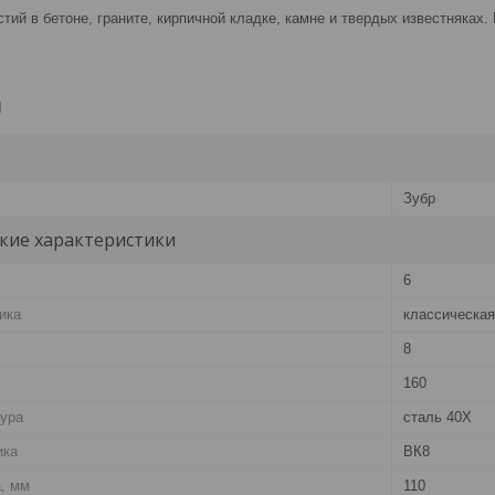
тий в бетоне, граните, кирпичной кладке, камне и твердых известняках
и
Зубр
кие характеристики
6
ика
классическая
8
160
бура
сталь 40Х
ика
ВК8
, мм
110