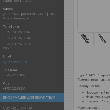
Юрий Чернявский
ул. Малый Тростенец, 74А, оф 206,
Минск, Беларусь
+375 (29) 228-88-07
+375 (17) 224-00-44
+375 (17) 324-00-14
ФАКС
by.zybr@mail.ru
+375292288807
Буры STAYER серии P
Применяются при свер
Преимущества
+375292288807
Повышенный ре
Наконечник бур
ИНФОРМАЦИЯ ДЛЯ ПОКУПАТЕЛЯ
Спираль S4 с у
Использование
ООО «КПД ИМПОРТ»