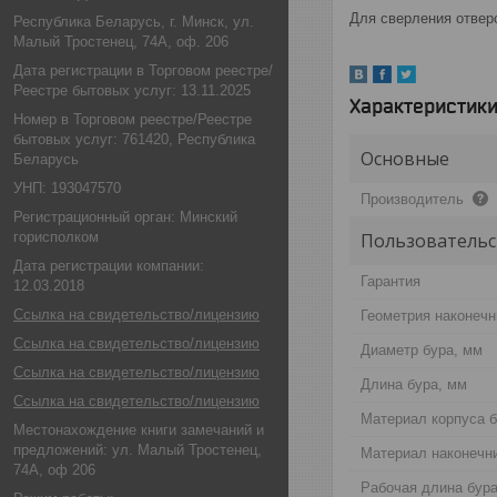
Для сверления отверс
Республика Беларусь, г. Минск, ул.
Малый Тростенец, 74А, оф. 206
Дата регистрации в Торговом реестре/
Реестре бытовых услуг: 13.11.2025
Характеристик
Номер в Торговом реестре/Реестре
бытовых услуг: 761420, Республика
Основные
Беларусь
УНП: 193047570
Производитель
Регистрационный орган: Минский
горисполком
Пользовательс
Дата регистрации компании:
Гарантия
12.03.2018
Ссылка на свидетельство/лицензию
Геометрия наконечн
Ссылка на свидетельство/лицензию
Диаметр бура, мм
Ссылка на свидетельство/лицензию
Длина бура, мм
Ссылка на свидетельство/лицензию
Материал корпуса 
Местонахождение книги замечаний и
предложений: ул. Малый Тростенец,
Материал наконечн
74А, оф 206
Рабочая длина бура