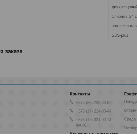
двухрезцовы
Спираль S4 
подвеска пла
SDS-plus
я заказа
Графи
Понед
+375 (29) 228-88-07
Вторни
+375 (17) 224-00-44
Среда
+375 (17) 324-00-14
ФАКС
Четвер
Пятни