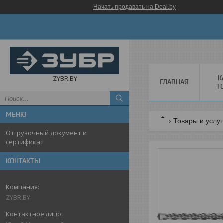
Начать продавать на Deal.by
К
ZYBR.BY
ГЛАВНАЯ
Т
Товары и услу
Отгрузочный документ и
сертификат
КОНТАКТЫ
ZYBR.BY