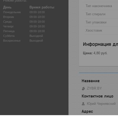
Режим работы:
Тип наконечника
День
Время работы
Понедельник
09:00-18:00
Тип спирали
Вторник
09:00-18:00
Среда
09:00-18:00
Тип упаковки
Четверг
09:00-18:00
Хвостовик
Пятница
09:00-18:00
Суббота
Выходной
Воскресенье
Выходной
Информация дл
Цена:
4,80
руб.
ZYBR.BY
Юрий Чернявский