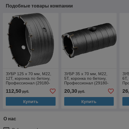
Подобные товары компании
ЗУБР 125 x 70 мм, М22,
ЗУБР 35 x 70 мм, М22,
ЗУБ
12Т, коронка по бетону,
5Т, коронка по бетону,
6Т,
Профессионал (29180-
Профессионал (29180-
Пр
125)
35)
50)
112,50
20,30
26
руб.
руб.
Купить
Купить
О нас