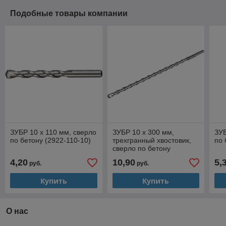
Подобные товары компании
ЗУБР 10 x 110 мм, сверло
ЗУБР 10 x 300 мм,
ЗУБ
по бетону (2922-110-10)
трехгранный хвостовик,
по 
сверло по бетону
усиленное,
4,20
10,90
5,
руб.
руб.
Профессионал (2916-
300-10)
Купить
Купить
О нас