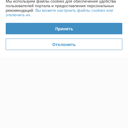
Мы используем файлы cookies для обеспечения удобства
качество радует. Рекомендую!
пользователей портала и предоставления персональных
рекомендаций.
Вы можете настроить файлы cookies или
Сделка подтверждена через корзину
отключить их.
Принять
Витя
24.04.2026
Отлично
Отклонить
Отличная УШМ ЗУБР Профессионал 1100 Вт. Мощности хватает 
для резки металла, зачистки сварных швов и работы по бетону с 
диском 125 мм. Удобно лежит в руке, корпус крепкий, вибрация 
умеренная, обороты стабильные даже под нагрузкой. Защитный 
кожух и рукоятка фиксируются надежно, работать комфортно. 
Хороший вариант для мастерской, ремонта и профессионального 
использования. По соотношению цены, мощности и качества — 
очень достойная болгарка.
Показать все отзывы
О нас