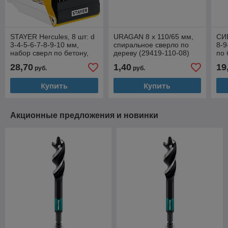
STAYER Hercules, 8 шт: d
URAGAN 8 x 110/65 мм,
СИБ
3-4-5-6-7-8-9-10 мм,
спиральное сверло по
8-9
набор сверл по бетону,
дереву (29419-110-08)
по 
Professional (2915-H8)
28,70
1,40
19
руб.
руб.
Купить
Купить
Акционные предложения и новинки