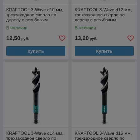
KRAFTOOL 3-Wave d10 мм,
KRAFTOOL 3-Wave d12 мм,
трехзаходное сверло по
трехзаходное сверло по
дереву с резьбовым
дереву с резьбовым
центрующим острием
центрующим острием
В наличии
В наличии
(29513-10)
(29513-12)
12,50
13,20
руб.
руб.
Купить
Купить
KRAFTOOL 3-Wave d14 мм,
KRAFTOOL 3-Wave d16 мм,
трехзаходное сверло по
трехзаходное сверло по