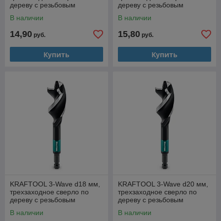
дереву с резьбовым
дереву с резьбовым
центрующим острием
центрующим острием
В наличии
В наличии
(29513-14)
(29513-16)
14,90
15,80
руб.
руб.
Купить
Купить
KRAFTOOL 3-Wave d18 мм,
KRAFTOOL 3-Wave d20 мм,
трехзаходное сверло по
трехзаходное сверло по
дереву с резьбовым
дереву с резьбовым
центрующим острием
центрующим острием
В наличии
В наличии
(29513-18)
(29513-20)