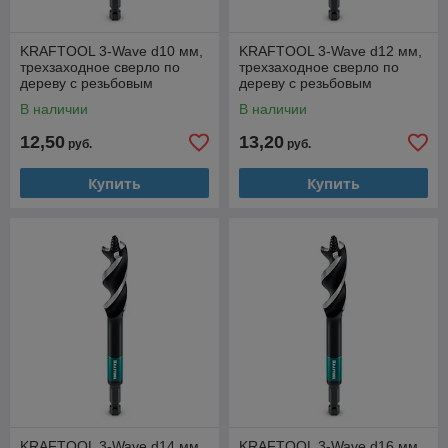
KRAFTOOL 3-Wave d10 мм,
KRAFTOOL 3-Wave d12 мм,
трехзаходное сверло по
трехзаходное сверло по
дереву с резьбовым
дереву с резьбовым
центрующим острием
центрующим острием
В наличии
В наличии
(29513-10)
(29513-12)
12,50
13,20
руб.
руб.
Купить
Купить
KRAFTOOL 3-Wave d14 мм,
KRAFTOOL 3-Wave d16 мм,