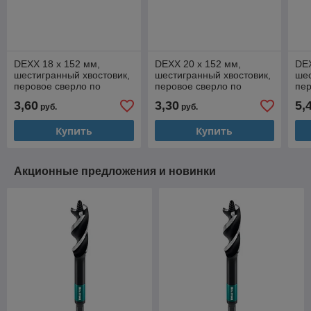
DEXX 18 x 152 мм,
DEXX 20 x 152 мм,
DEX
шестигранный хвостовик,
шестигранный хвостовик,
шес
перовое сверло по
перовое сверло по
пер
дереву (2945-18)
дереву (2945-20)
дер
3,60
3,30
5,
руб.
руб.
Купить
Купить
Акционные предложения и новинки