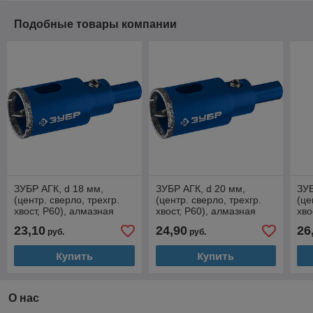
Подобные товары компании
ЗУБР АГК, d 18 мм,
ЗУБР АГК, d 20 мм,
ЗУБ
(центр. сверло, трехгр.
(центр. сверло, трехгр.
(це
хвост, Р60), алмазная
хвост, Р60), алмазная
хво
коронка, Профессионал
коронка, Профессионал
ко
23,10
24,90
26
руб.
руб.
(29850-18)
(29850-20)
(29
Купить
Купить
О нас