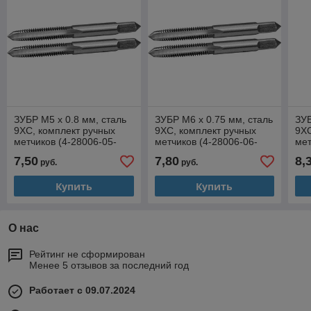
ЗУБР М5 x 0.8 мм, сталь
ЗУБР М6 x 0.75 мм, сталь
ЗУБ
9ХС, комплект ручных
9ХС, комплект ручных
9ХС
метчиков (4-28006-05-
метчиков (4-28006-06-
мет
0.8-H2)
0.75-H2)
1.0
7,50
7,80
8,
руб.
руб.
Купить
Купить
О нас
Рейтинг не сформирован
Менее 5 отзывов за последний год
Работает с 09.07.2024