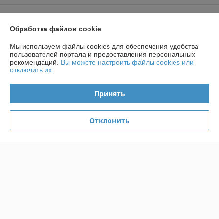
График работы
Обработка файлов cookie
Полная версия сайта
Мы используем файлы cookies для обеспечения удобства
пользователей портала и предоставления персональных
рекомендаций.
Вы можете настроить файлы cookies или
Политика обработки cookies
отключить их.
Сайт создан на платформе Deal.by
Принять
Отклонить
Информация для покупателя
Юридическое лицо:
ООО «КПД ИМПОРТ»
Республика Беларусь, г. Минск, ул. Малый Тростенец, 74А, оф. 206
Регистрационный номер ЕГР: 193047570
УНП: 193047570