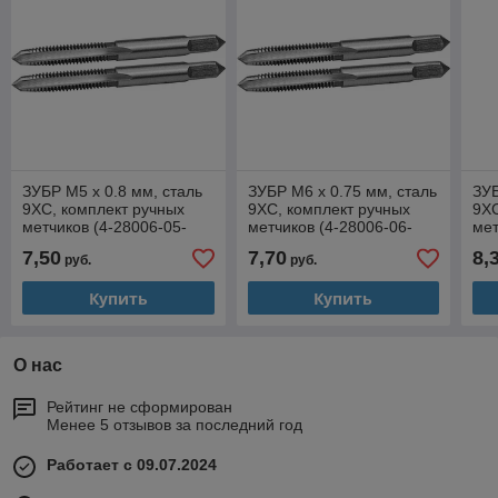
ЗУБР М5 x 0.8 мм, сталь
ЗУБР М6 x 0.75 мм, сталь
ЗУБ
9ХС, комплект ручных
9ХС, комплект ручных
9ХС
метчиков (4-28006-05-
метчиков (4-28006-06-
мет
0.8-H2)
0.75-H2)
1.0
7,50
7,70
8,
руб.
руб.
Купить
Купить
О нас
Рейтинг не сформирован
Менее 5 отзывов за последний год
Работает с 09.07.2024