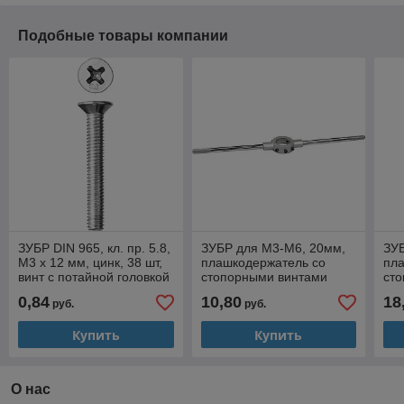
Подобные товары компании
ЗУБР DIN 965, кл. пр. 5.8,
ЗУБР для M3-M6, 20мм,
ЗУБ
M3 х 12 мм, цинк, 38 шт,
плашкодержатель со
пл
винт с потайной головкой
стопорными винтами
сто
(4-303116-03-012)
(28140-20)
(28
0,84
10,80
18
руб.
руб.
Купить
Купить
О нас