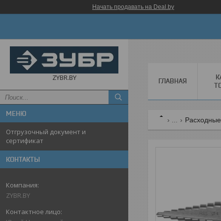
Начать продавать на Deal.by
К
ZYBR.BY
ГЛАВНАЯ
Т
...
Расходные
Отгрузочный документ и
сертификат
КОНТАКТЫ
ZYBR.BY