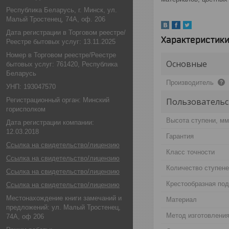
Республика Беларусь, г. Минск, ул.
Малый Тростенец, 74А, оф. 206
Дата регистрации в Торговом реестре/
Характеристик
Реестре бытовых услуг: 13.11.2025
Номер в Торговом реестре/Реестре
Основные
бытовых услуг: 761420, Республика
Беларусь
Производитель
УНП: 193047570
Регистрационный орган: Минский
Пользовательс
горисполком
Высота ступени, мм
Дата регистрации компании:
12.03.2018
Гарантия
Ссылка на свидетельство/лицензию
Класс точности
Ссылка на свидетельство/лицензию
Количество ступене
Ссылка на свидетельство/лицензию
Крестообразная под
Ссылка на свидетельство/лицензию
Местонахождение книги замечаний и
Материал
предложений: ул. Малый Тростенец,
Метод изготовлени
74А, оф 206