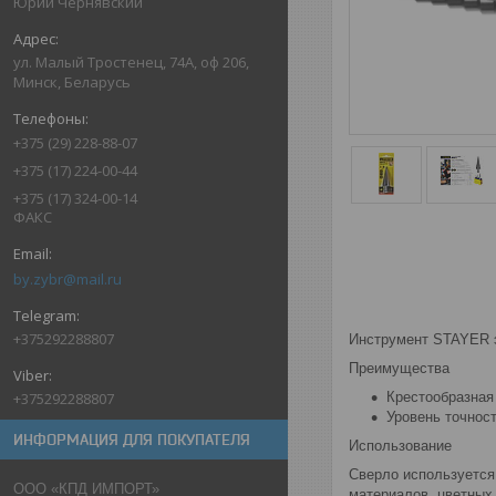
Юрий Чернявский
ул. Малый Тростенец, 74А, оф 206,
Минск, Беларусь
+375 (29) 228-88-07
+375 (17) 224-00-44
+375 (17) 324-00-14
ФАКС
by.zybr@mail.ru
+375292288807
Инструмент STAYER э
Преимущества
+375292288807
Крестообразная
Уровень точнос
ИНФОРМАЦИЯ ДЛЯ ПОКУПАТЕЛЯ
Использование
Сверло используется
ООО «КПД ИМПОРТ»
материалов, цветных