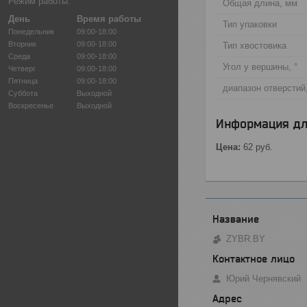
Режим работы:
Общая длина, мм
День
Время работы
Тип упаковки
Понедельник
09:00-18:00
Вторник
09:00-18:00
Тип хвостовика
Среда
09:00-18:00
Угол у вершины, °
Четверг
09:00-18:00
Пятница
09:00-18:00
диапазон отверстий
Суббота
Выходной
Воскресенье
Выходной
Информация дл
Цена:
62
руб.
ZYBR.BY
Юрий Чернявский