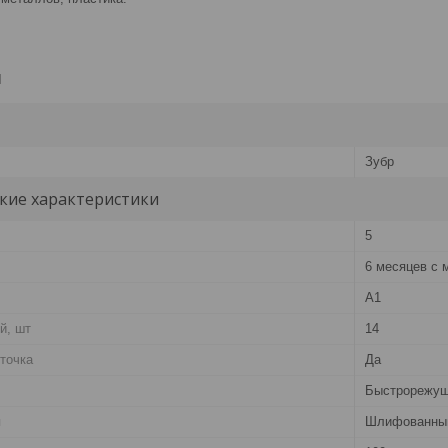
и
Зубр
кие характеристики
5
6 месяцев с 
А1
й, шт
14
точка
Да
Быстрорежущ
я
Шлифованны