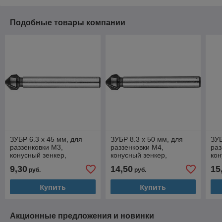
Подобные товары компании
ЗУБР 6.3 x 45 мм, для
ЗУБР 8.3 x 50 мм, для
ЗУБ
раззенковки М3,
раззенковки М4,
раз
конусный зенкер,
конусный зенкер,
кон
Профессионал (29730-3)
Профессионал (29730-4)
Пр
9,30
14,50
15
руб.
руб.
Купить
Купить
Акционные предложения и новинки