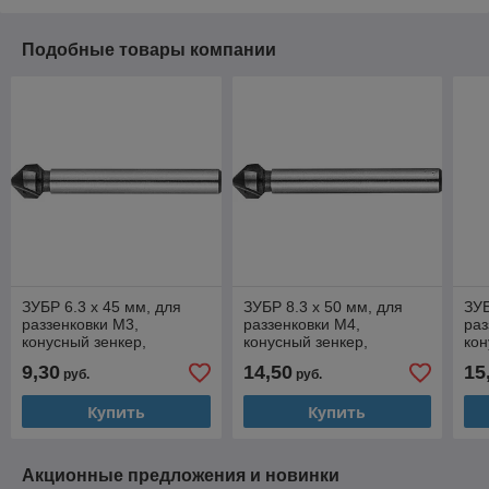
Подобные товары компании
ЗУБР 6.3 x 45 мм, для
ЗУБР 8.3 x 50 мм, для
ЗУБ
раззенковки М3,
раззенковки М4,
раз
конусный зенкер,
конусный зенкер,
кон
Профессионал (29730-3)
Профессионал (29730-4)
Пр
9,30
14,50
15
руб.
руб.
Купить
Купить
Акционные предложения и новинки