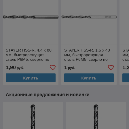
STAYER HSS-R, 4.4 х 80
STAYER HSS-R, 1.5 х 40
STA
мм, быстрорежущая
мм, быстрорежущая
мм
сталь P6M5, сверло по
сталь P6M5, сверло по
ста
металлу, Professional
металлу, Professional
мет
1,90
1
1,
руб.
руб.
(29602-080-4.4)
(29602-1.5)
(29
Купить
Купить
Акционные предложения и новинки