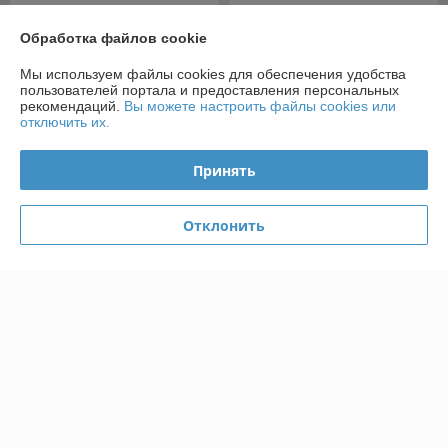
ЗУБР ПИЛОТ d 3.5 х 88 мм,
ЗУБР ПИЛОТ d 4.0 х 93 мм,
Обработка файлов cookie
сверло по металлу для
сверло по металлу для
винтовёртов и
винтовёртов и
Мы используем файлы cookies для обеспечения удобства
шуруповертов IMPACT
шуруповертов IMPACT
В наличии
В наличии
пользователей портала и предоставления персональных
READY Профессионал
READY Профессионал
рекомендаций.
Вы можете настроить файлы cookies или
(29629-4
4,70
5,20
руб.
руб.
отключить их.
Купить
Купить
Принять
Отклонить
ЗУБР ПИЛОТ d 4.2 х 93 мм,
ЗУБР ПИЛОТ d 4.5 х 98 мм,
сверло по металлу для
сверло по металлу для