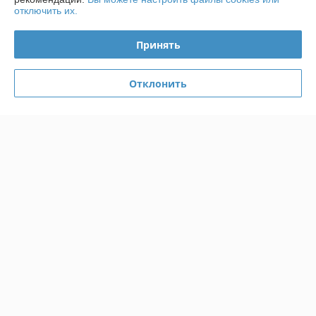
отключить их.
Купить
Купить
Принять
Показать ещё
Отклонить
О нас
Рейтинг не сформирован
Менее 5 отзывов за последний год
Работает с 09.07.2024
г. Минск
ул. Малый Тростенец, 74А, оф 206, Минск, Беларусь
Контакты
Сегодня работает с 09:00 до 18:00
Показать весь график работы
Отзывы о магазине