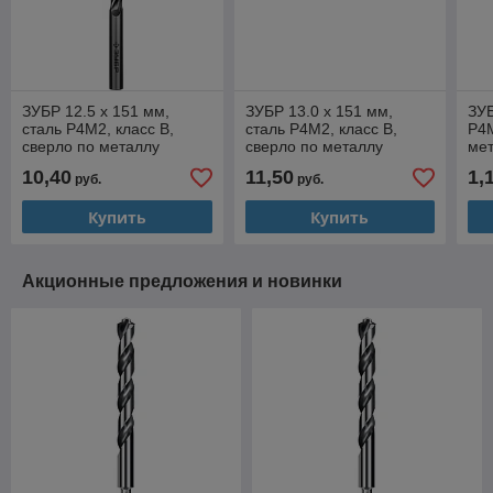
ЗУБР 12.5 х 151 мм,
ЗУБР 13.0 х 151 мм,
ЗУБ
сталь Р4М2, класс В,
сталь Р4М2, класс В,
Р4М
сверло по металлу
сверло по металлу
мет
(29605-12.5)
(29605-13)
10,40
11,50
1,
руб.
руб.
Купить
Купить
Акционные предложения и новинки