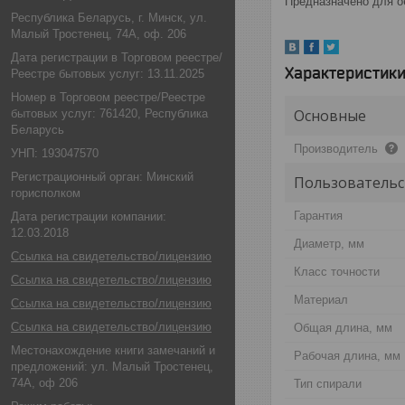
Предназначено для о
Республика Беларусь, г. Минск, ул.
Малый Тростенец, 74А, оф. 206
Дата регистрации в Торговом реестре/
Характеристик
Реестре бытовых услуг: 13.11.2025
Номер в Торговом реестре/Реестре
Основные
бытовых услуг: 761420, Республика
Беларусь
Производитель
УНП: 193047570
Регистрационный орган: Минский
Пользовательс
горисполком
Гарантия
Дата регистрации компании:
12.03.2018
Диаметр, мм
Ссылка на свидетельство/лицензию
Класс точности
Ссылка на свидетельство/лицензию
Материал
Ссылка на свидетельство/лицензию
Ссылка на свидетельство/лицензию
Общая длина, мм
Местонахождение книги замечаний и
Рабочая длина, мм
предложений: ул. Малый Тростенец,
74А, оф 206
Тип спирали