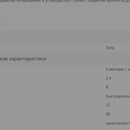
бработки легированных и углеродистых сталей с пределом прочности до
и
Зубр
кие характеристики
6 месяцев с 
2.4
В
Быстрорежущ
57
30
прокатанная 