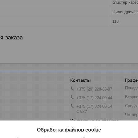
блистер карт
Цилиндричес
118
я заказа
Графи
Понед
+375 (29) 228-88-07
Вторни
+375 (17) 224-00-44
Среда
+375 (17) 324-00-14
ФАКС
Четвер
Пятни
ец, 74А, оф 206, Минск, Беларусь
Обработка файлов cookie
by.zybr@mail.ru
Суббо