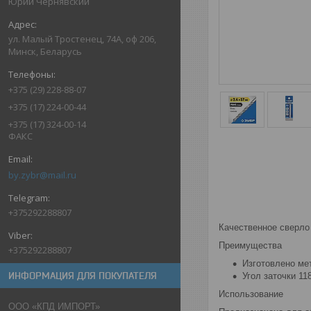
Юрий Чернявский
ул. Малый Тростенец, 74А, оф 206,
Минск, Беларусь
+375 (29) 228-88-07
+375 (17) 224-00-44
+375 (17) 324-00-14
ФАКС
by.zybr@mail.ru
+375292288807
Качественное сверло
Преимущества
+375292288807
Изготовлено мет
ИНФОРМАЦИЯ ДЛЯ ПОКУПАТЕЛЯ
Угол заточки 1
Использование
ООО «КПД ИМПОРТ»