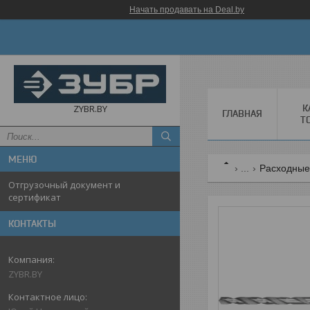
Начать продавать на Deal.by
К
ZYBR.BY
ГЛАВНАЯ
Т
...
Расходные
Отгрузочный документ и
сертификат
КОНТАКТЫ
ZYBR.BY