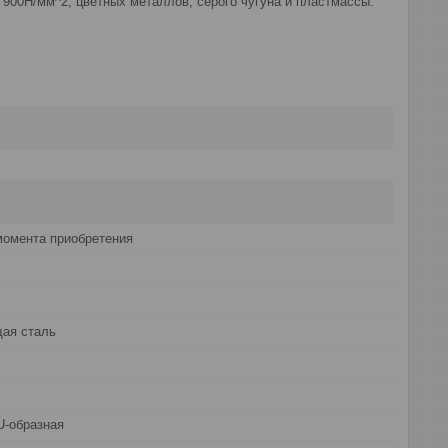
 900Н/мм^2, цветных металлов, серого чугуна и пластмассы.
момента приобретения
ая сталь
U-образная