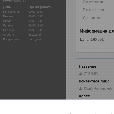
Режим работы:
Тип упаковки
День
Время работы
Тип хвостовика
Понедельник
09:00-18:00
Вторник
09:00-18:00
Угол заточки
Среда
09:00-18:00
Четверг
09:00-18:00
Информация дл
Пятница
09:00-18:00
Суббота
Выходной
Воскресенье
Выходной
Цена:
1,60
руб.
ZYBR.BY
Юрий Чернявский
ул. Малый Тростен