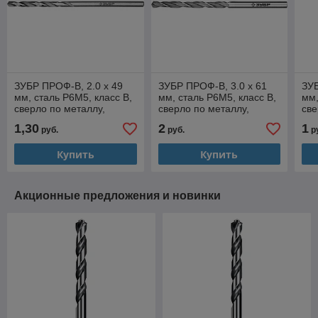
ЗУБР ПРОФ-В, 2.0 х 49
ЗУБР ПРОФ-В, 3.0 х 61
ЗУБ
мм, сталь Р6М5, класс В,
мм, сталь Р6М5, класс В,
мм,
сверло по металлу,
сверло по металлу,
све
Профессионал (29621-2)
Профессионал (29621-3)
Пр
1,30
2
1
руб.
руб.
р
Купить
Купить
Акционные предложения и новинки