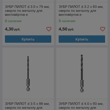
ЗУБР ПИЛОТ d 3.0 х 79 мм,
ЗУБР ПИЛОТ d 3.2 х 83 мм,
сверло по металлу для
сверло по металлу для
винтовёртов и
винтовёртов и
шуруповертов IMPACT
шуруповертов IMPACT
В наличии
В наличии
READY Профессионал
READY Профессионал
(29629-3
4,30
4,50
руб.
руб.
Купить
Купить
ЗУБР ПИЛОТ d 3.5 х 88 мм,
ЗУБР ПИЛОТ d 4.0 х 93 мм,
сверло по металлу для
сверло по металлу для