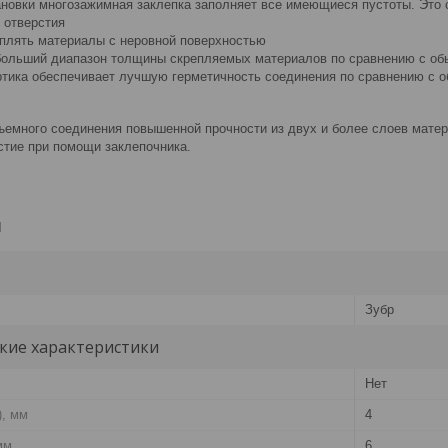
ановки многозажимная заклепка заполняет все имеющиеся пустоты. Это 
 отверстия
плять материалы с неровной поверхностью
ольший диапазон толщины скрепляемых материалов по сравнению с об
ртика обеспечивает лучшую герметичность соединения по сравнению с о
ъемного соединения повышенной прочности из двух и более слоев матер
стие при помощи заклепочника.
и
Зубр
кие характеристики
Нет
), мм
4
мм
6