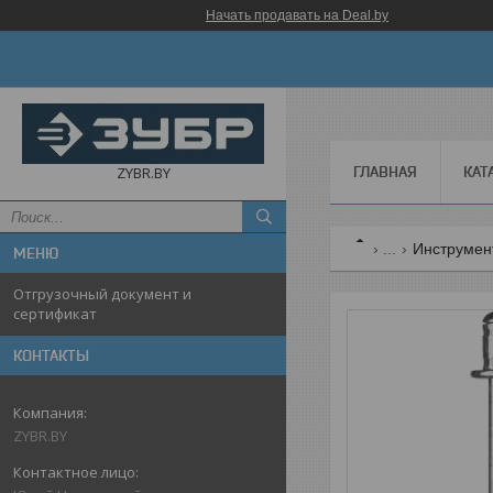
Начать продавать на Deal.by
ГЛАВНАЯ
КАТ
ZYBR.BY
...
Инструмен
Отгрузочный документ и
сертификат
КОНТАКТЫ
ZYBR.BY