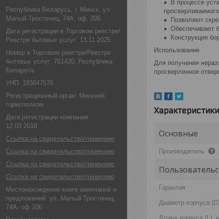
В процессе уст
Республика Беларусь, г. Минск, ул.
просверливаемого
Малый Тростенец, 74А, оф. 206
Позволяют скре
Обеспечивают б
Дата регистрации в Торговом реестре/
Конструкция бо
Реестре бытовых услуг: 13.11.2025
Использование
Номер в Торговом реестре/Реестре
бытовых услуг: 761420, Республика
Для получения нераз
Беларусь
просверленное отвер
УНП: 193047570
Регистрационный орган: Минский
горисполком
Характеристик
Дата регистрации компании:
12.03.2018
Основные
Ссылка на свидетельство/лицензию
Ссылка на свидетельство/лицензию
Производитель
Ссылка на свидетельство/лицензию
Пользовательс
Ссылка на свидетельство/лицензию
Гарантия
Местонахождение книги замечаний и
предложений: ул. Малый Тростенец,
Диаметр корпуса (D
74А, оф 206
Длина корпуса (L), 