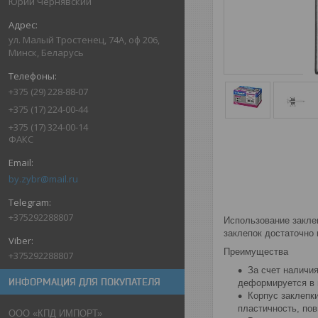
Юрий Чернявский
ул. Малый Тростенец, 74А, оф 206,
Минск, Беларусь
+375 (29) 228-88-07
+375 (17) 224-00-44
+375 (17) 324-00-14
ФАКС
by.zybr@mail.ru
+375292288807
Использование закле
заклепок достаточно
Преимущества
+375292288807
За счет наличи
ИНФОРМАЦИЯ ДЛЯ ПОКУПАТЕЛЯ
деформируется в 
Корпус заклепк
пластичность, пов
ООО «КПД ИМПОРТ»