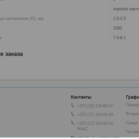
коробка карт
ых материалов (G), мм
1.0-2.5
1000
м
7.0-8.1
я заказа
Графи
Понед
+375 (29) 228-88-07
Вторни
+375 (17) 224-00-44
Среда
+375 (17) 324-00-14
ФАКС
Четвер