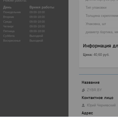
Режим работы:
День
Время работы
Тип упаковки
Понедельник
09:00-18:00
Толщина скрепляем
Вторник
09:00-18:00
Среда
09:00-18:00
Упаковка, шт
Четверг
09:00-18:00
Пятница
09:00-18:00
диаметр бортика, м
Суббота
Выходной
Воскресенье
Выходной
Информация дл
Цена:
40,60
руб.
ZYBR.BY
Юрий Чернявский