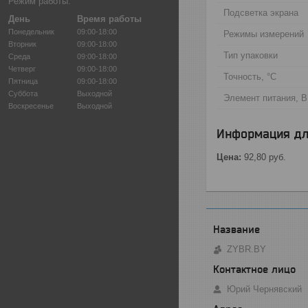
Режим работы:
Подсветка экрана
День
Время работы
Понедельник
09:00-18:00
Режимы измерений
Вторник
09:00-18:00
Тип упаковки
Среда
09:00-18:00
Четверг
09:00-18:00
Точность, °C
Пятница
09:00-18:00
Суббота
Выходной
Элемент питания, В
Воскресенье
Выходной
Информация дл
Цена:
92,80
руб.
ZYBR.BY
Юрий Чернявский