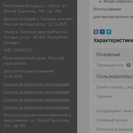
Может работать
Республика Беларусь, г. Минск, ул.
Использование
Малый Тростенец, 74А, оф. 206
для бесконтактного 
Дата регистрации в Торговом реестре/
Реестре бытовых услуг: 13.11.2025
Номер в Торговом реестре/Реестре
бытовых услуг: 761420, Республика
Характеристик
Беларусь
УНП: 193047570
Основные
Регистрационный орган: Минский
горисполком
Производитель
Дата регистрации компании:
Пользовательс
12.03.2018
Ссылка на свидетельство/лицензию
Время отклика, сек
Ссылка на свидетельство/лицензию
Гарантия
Ссылка на свидетельство/лицензию
Ссылка на свидетельство/лицензию
Коэффициент эмис
Местонахождение книги замечаний и
Лазерный прицел
предложений: ул. Малый Тростенец,
74А, оф 206
Оптическое разреш