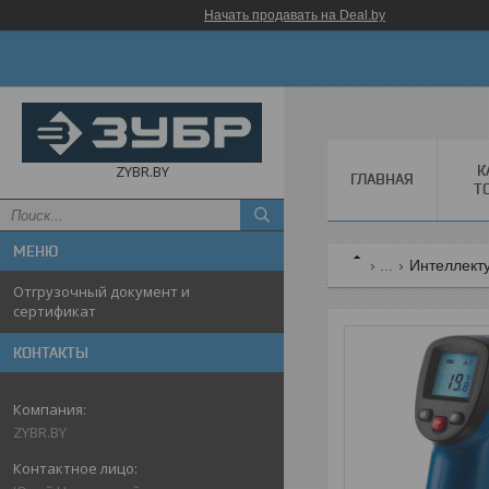
Начать продавать на Deal.by
К
ZYBR.BY
ГЛАВНАЯ
Т
...
Интеллект
Отгрузочный документ и
сертификат
КОНТАКТЫ
ZYBR.BY