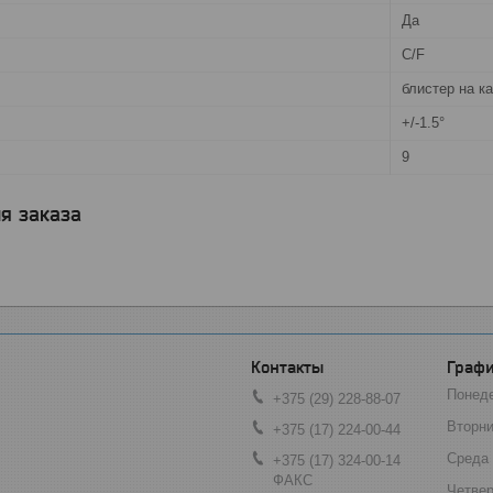
Да
С/F
блистер на к
+/-1.5°
9
я заказа
Графи
Понед
+375 (29) 228-88-07
Вторни
+375 (17) 224-00-44
Среда
+375 (17) 324-00-14
ФАКС
Четвер