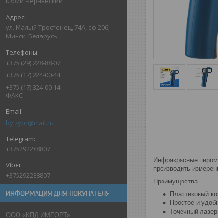
Юрий Чернявский
ул. Малый Тростенец, 74А, оф 206,
Минск, Беларусь
+375 (29) 228-88-07
+375 (17) 224-00-44
+375 (17) 324-00-14
ФАКС
by.zybr@mail.ru
+375292288807
Инфракрасные пироме
производить измерен
+375292288807
Преимущества
ИНФОРМАЦИЯ ДЛЯ ПОКУПАТЕЛЯ
Пластиковый ко
Простое и удоб
Точечный лазер
ООО «КПД ИМПОРТ»