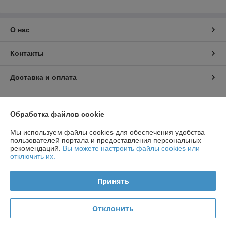
О нас
Контакты
Доставка и оплата
График работы
Обработка файлов cookie
Полная версия сайта
Мы используем файлы cookies для обеспечения удобства
пользователей портала и предоставления персональных
рекомендаций.
Вы можете настроить файлы cookies или
Политика обработки cookies
отключить их.
Сайт создан на платформе Deal.by
Принять
Отклонить