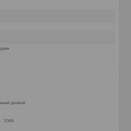
одажи
онный двойной
 - TORX