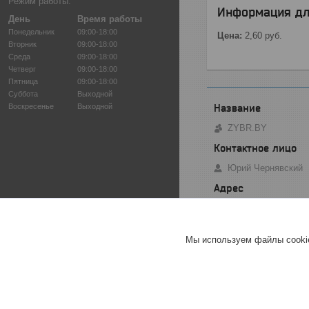
Режим работы:
Информация дл
День
Время работы
Понедельник
09:00-18:00
Цена:
2,60
руб.
Вторник
09:00-18:00
Среда
09:00-18:00
Четверг
09:00-18:00
Пятница
09:00-18:00
Суббота
Выходной
Воскресенье
Выходной
ZYBR.BY
Юрий Чернявский
ул. Малый Тростен
Мы используем файлы cookie