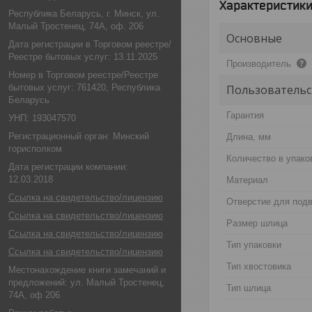
Характеристик
Республика Беларусь, г. Минск, ул.
Малый Тростенец, 74А, оф. 206
Основные
Дата регистрации в Торговом реестре/
Реестре бытовых услуг: 13.11.2025
Производитель
Номер в Торговом реестре/Реестре
бытовых услуг: 761420, Республика
Пользовательс
Беларусь
Гарантия
УНП: 193047570
Регистрационный орган: Минский
Длина, мм
горисполком
Количество в упако
Дата регистрации компании:
12.03.2018
Материал
Ссылка на свидетельство/лицензию
Отверстие для под
Ссылка на свидетельство/лицензию
Размер шлица
Ссылка на свидетельство/лицензию
Тип упаковки
Ссылка на свидетельство/лицензию
Тип хвостовика
Местонахождение книги замечаний и
предложений: ул. Малый Тростенец,
Тип шлица
74А, оф 206