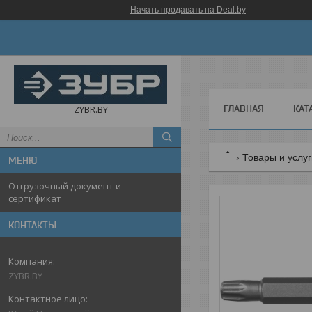
Начать продавать на Deal.by
ГЛАВНАЯ
КАТ
ZYBR.BY
Товары и услу
Отгрузочный документ и
сертификат
КОНТАКТЫ
ZYBR.BY