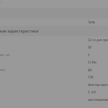
и
Зубр
кие характеристики
12 со дня пр
50
вке, шт
2
Cr-Mo
веса
Да
T30
блистер карт
C 1/4″
шестигранник