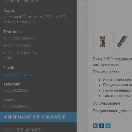
Юрий Чернявский
ул. Малый Тростенец, 74А, оф 206,
Минск, Беларусь
+375 (29) 228-88-07
+375 (17) 224-00-44
+375 (17) 324-00-14
ФАКС
Биты ЗУБР предназна
инструментом.
Преимущества
by.zybr@mail.ru
Изготовлены из
Перцезионная о
+375292288807
Hамагниченный 
Тип хвостовика 
Использование
+375292288807
Предназначен для сл
ИНФОРМАЦИЯ ДЛЯ ПОКУПАТЕЛЯ
ООО «КПД ИМПОРТ»