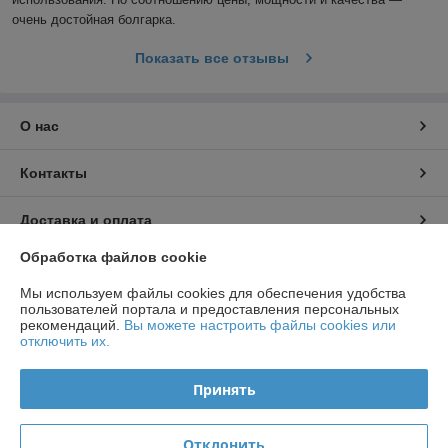
очень достойная болгарка.
Показать все отзывы
О нас
Контакты
Доставка и оплата
Обработка файлов cookie
График работы
Мы используем файлы cookies для обеспечения удобства
пользователей портала и предоставления персональных
Полная версия сайта
рекомендаций.
Вы можете настроить файлы cookies или
отключить их.
Политика обработки cookies
Принять
Сайт создан на платформе Deal.by
Отклонить