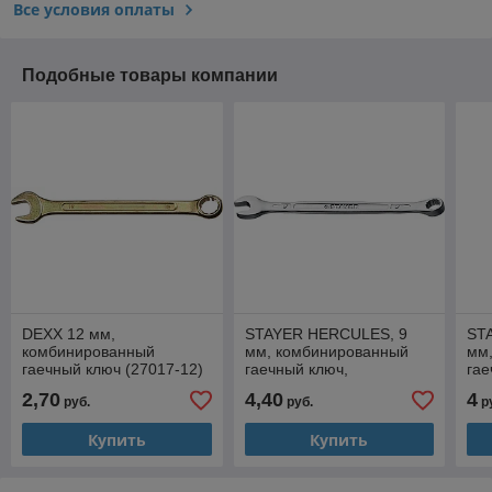
Все условия оплаты
Подобные товары компании
DEXX 12 мм,
STAYER HERCULES, 9
ST
комбинированный
мм, комбинированный
мм
гаечный ключ (27017-12)
гаечный ключ,
гае
Professional (27081-09)
Pro
2,70
4,40
4
руб.
руб.
р
Купить
Купить