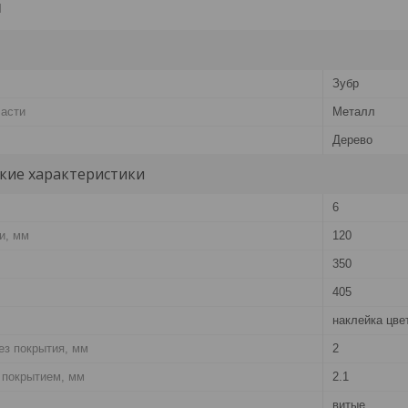
и
Зубр
части
Металл
Дерево
кие характеристики
6
и, мм
120
350
405
наклейка цве
ез покрытия, мм
2
 покрытием, мм
2.1
витые