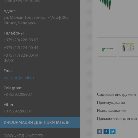
Юрий Чернявский
ул. Малый Тростенец, 74А, оф 206,
Минск, Беларусь
+375 (29) 228-88-07
+375 (17) 224-00-44
+375 (17) 324-00-14
ФАКС
by.zybr@mail.ru
+375292288807
Садовый инструмент 
Преимущества
+375292288807
Использование
Применяется для вып
ИНФОРМАЦИЯ ДЛЯ ПОКУПАТЕЛЯ
ООО «КПД ИМПОРТ»