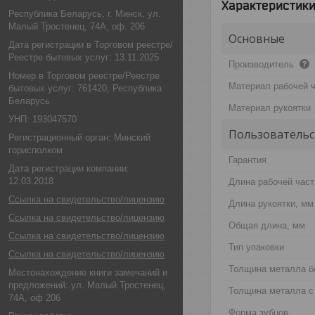
Характеристик
Республика Беларусь, г. Минск, ул.
Малый Тростенец, 74А, оф. 206
Основные
Дата регистрации в Торговом реестре/
Реестре бытовых услуг: 13.11.2025
Производитель
Номер в Торговом реестре/Реестре
Материал рабочей 
бытовых услуг: 761420, Республика
Беларусь
Материал рукоятки
УНП: 193047570
Пользовательс
Регистрационный орган: Минский
горисполком
Гарантия
Дата регистрации компании:
12.03.2018
Длина рабочей част
Ссылка на свидетельство/лицензию
Длина рукоятки, мм
Ссылка на свидетельство/лицензию
Общая длина, мм
Ссылка на свидетельство/лицензию
Тип упаковки
Ссылка на свидетельство/лицензию
Толщина металла б
Местонахождение книги замечаний и
предложений: ул. Малый Тростенец,
Толщина металла с
74А, оф 206
Форма зубцов