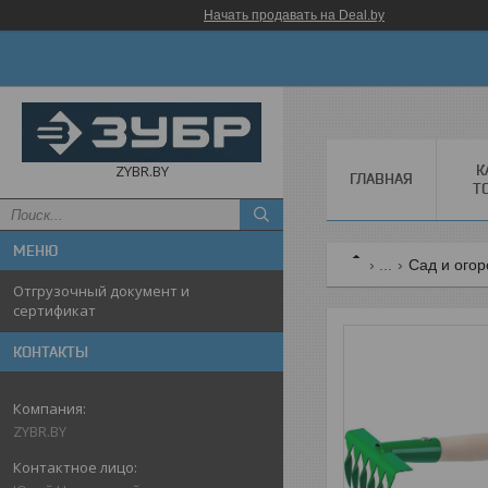
Начать продавать на Deal.by
К
ZYBR.BY
ГЛАВНАЯ
Т
...
Сад и огор
Отгрузочный документ и
сертификат
КОНТАКТЫ
ZYBR.BY