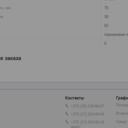
ти, мм
75
мм
30
62
порошковая п
6
я заказа
Графи
Понед
+375 (29) 228-88-07
Вторни
+375 (17) 224-00-44
Среда
+375 (17) 324-00-14
ФАКС