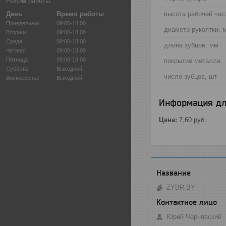
Режим работы:
День
Время работы
высота рабочей час
Понедельник
09:00-18:00
диаметр рукоятки, 
Вторник
09:00-18:00
Среда
09:00-18:00
длина зубцов, мм
Четверг
09:00-18:00
Пятница
09:00-18:00
покрытие металла
Суббота
Выходной
число зубцов, шт
Воскресенье
Выходной
Информация дл
Цена:
7,60
руб.
ZYBR.BY
Юрий Чернявский