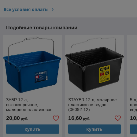
Все условия оплаты
Подобные товары компании
ЗУБР 12 л,
STAYER 12 л, малярное
5 л
высокопрочное,
пластиковое ведро
про
малярное пластиковое
(06092-12)
вед
ведро, Профессионал
20,80
16,60
10
руб.
руб.
(0609-12)
Купить
Купить