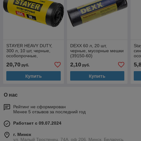
STAYER HEAVY DUTY,
DEXX 60 л, 20 шт,
Sta
300 л, 10 шт, черные,
черные, мусорные мешки
син
особопрочные,
(39150-60)
ос
строительные мусорные
зав
20,70
2,10
5,
руб.
руб.
мешки (39157-300)
меш
Купить
Купить
О нас
Рейтинг не сформирован
Менее 5 отзывов за последний год
Работает с 09.07.2024
г. Минск
ул. Малый Тростенец, 74А, оф 206, Минск, Беларусь