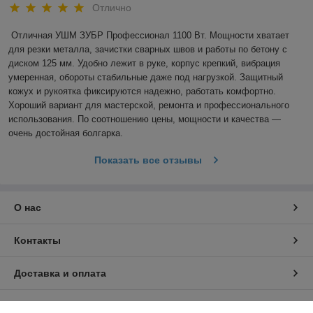
Отлично
Отличная УШМ ЗУБР Профессионал 1100 Вт. Мощности хватает 
для резки металла, зачистки сварных швов и работы по бетону с 
диском 125 мм. Удобно лежит в руке, корпус крепкий, вибрация 
умеренная, обороты стабильные даже под нагрузкой. Защитный 
кожух и рукоятка фиксируются надежно, работать комфортно. 
Хороший вариант для мастерской, ремонта и профессионального 
использования. По соотношению цены, мощности и качества — 
очень достойная болгарка.
Показать все отзывы
О нас
Контакты
Доставка и оплата
График работы