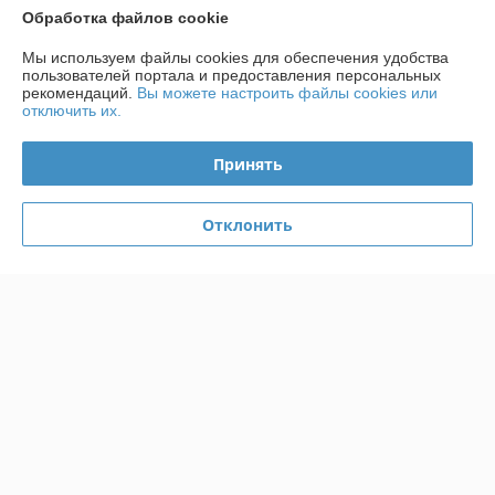
Обработка файлов cookie
Полная версия сайта
Мы используем файлы cookies для обеспечения удобства
пользователей портала и предоставления персональных
рекомендаций.
Вы можете настроить файлы cookies или
Политика обработки cookies
отключить их.
Сайт создан на платформе Deal.by
Принять
Отклонить
Информация для покупателя
Юридическое лицо:
ООО «КПД ИМПОРТ»
Республика Беларусь, г. Минск, ул. Малый Тростенец, 74А, оф. 206
Регистрационный номер ЕГР: 193047570
УНП: 193047570
Регистрационный орган: Минский горисполком
Дата регистрации компании: 12.03.2018