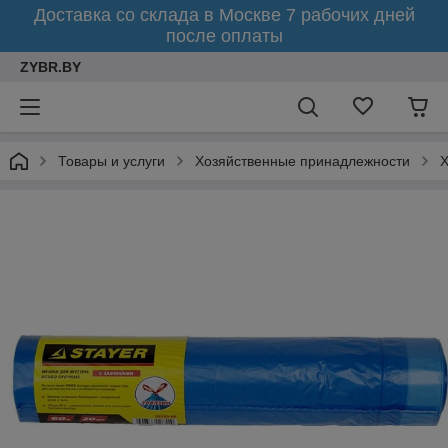
Доставка со склада в Москве 7 рабочих дней
после оплаты
ZYBR.BY
Товары и услуги
Хозяйственные принадлежности
Х