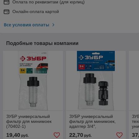
Оплата по реквизитам (для юрлиц)
Онлайн-оплата картой
Все условия оплаты
Подобные товары компании
ЗУБР универсальный
ЗУБР универсальный
ЗУБ
фильтр для минимоек
фильтр для минимоек,
тех
(70402-1)
адаптер 3/4″,
ун
Профессионал (70402-2)
нож
19,40
22,70
37
руб.
руб.
тр